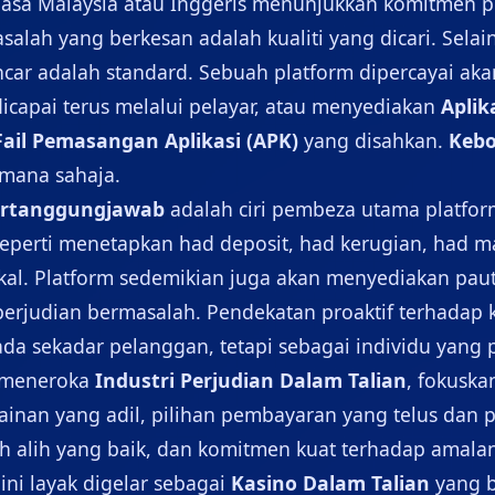
bahasa Malaysia atau Inggeris menunjukkan komitmen
alah yang berkesan adalah kualiti yang dicari. Selai
ncar adalah standard. Sebuah platform dipercayai a
capai terus melalui pelayar, atau menyediakan
Aplik
Fail Pemasangan Aplikasi (APK)
yang disahkan.
Kebo
mana sahaja.
ertanggungjawab
adalah ciri pembeza utama platform
eperti menetapkan had deposit, had kerugian, had m
kal. Platform sedemikian juga akan menyediakan pa
erjudian bermasalah. Pendekatan proaktif terhadap
ada sekadar pelanggan, tetapi sebagai individu yang p
 meneroka
Industri Perjudian Dalam Talian
, fokuska
ainan yang adil, pilihan pembayaran yang telus dan p
 alih yang baik, dan komitmen kuat terhadap amala
ni layak digelar sebagai
Kasino Dalam Talian
yang b