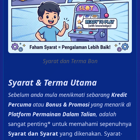
Syarat dan Terma Bon
Syarat & Terma Utama
Sebelum anda mula menikmati sebarang
Kredit
Percuma
atau
Bonus & Promosi
yang menarik di
Platform Permainan Dalam Talian
, adalah
sangat penting* untuk memahami sepenuhnya
Syarat dan Syarat
yang dikenakan. Syarat-