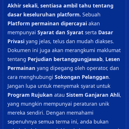
Akhir sekali, sentiasa ambil tahu tentang
dasar keseluruhan platform.
Sebuah
Platform permainan dipercayai
akan
mempunyai
Syarat dan Syarat
serta
Dasar
Privasi
yang jelas, telus dan mudah diakses.
Dokumen ini juga akan merangkumi maklumat
tentang
Perjudian bertanggungjawab
,
Lesen
Permainan
yang dipegang oleh operator, dan
cara menghubungi
Sokongan Pelanggan
.
Jangan lupa untuk menyemak syarat untuk
Program Rujukan
atau
Sistem Ganjaran Ahli
,
yang mungkin mempunyai peraturan unik
mereka sendiri. Dengan memahami
sepenuhnya semua terma ini, anda bukan