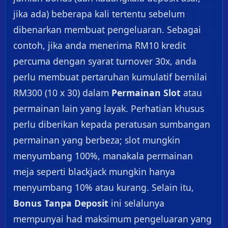
jika ada) beberapa kali tertentu sebelum
dibenarkan membuat pengeluaran. Sebagai
contoh, jika anda menerima RM10 kredit
percuma dengan syarat turnover 30x, anda
perlu membuat pertaruhan kumulatif bernilai
RM300 (10 x 30) dalam
Permainan Slot
atau
permainan lain yang layak. Perhatian khusus
perlu diberikan kepada peratusan sumbangan
permainan yang berbeza; slot mungkin
menyumbang 100%, manakala permainan
meja seperti blackjack mungkin hanya
menyumbang 10% atau kurang. Selain itu,
Bonus Tanpa Deposit
ini selalunya
mempunyai had maksimum pengeluaran yang