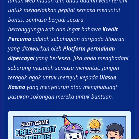
laman web mudah alih anda adalah versi terkini
untuk mengelakkan pepijat semasa menuntut
bonus. Sentiasa berjudi secara
bertanggungjawab dan ingat bahawa
Kredit
Percuma
adalah sebahagian daripada hiburan
yang ditawarkan oleh
Platform permainan
dipercayai
yang berlesen. Jika anda menghadapi
sebarang masalah semasa menuntut, jangan
teragak-agak untuk merujuk kepada
Ulasan
Kasino
yang menyeluruh atau menghubungi
pasukan sokongan mereka untuk bantuan.