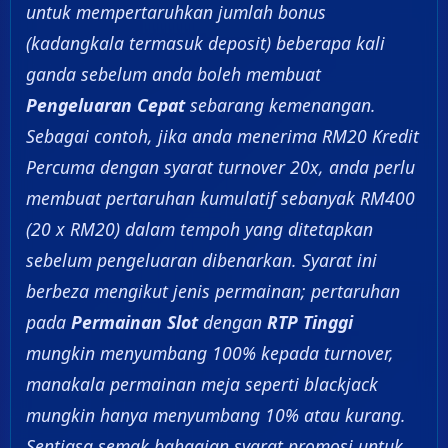
untuk mempertaruhkan jumlah bonus
(kadangkala termasuk deposit) beberapa kali
ganda sebelum anda boleh membuat
Pengeluaran Cepat
sebarang kemenangan.
Sebagai contoh, jika anda menerima RM20 Kredit
Percuma dengan syarat turnover 20x, anda perlu
membuat pertaruhan kumulatif sebanyak RM400
(20 x RM20) dalam tempoh yang ditetapkan
sebelum pengeluaran dibenarkan. Syarat ini
berbeza mengikut jenis permainan; pertaruhan
pada
Permainan Slot
dengan
RTP Tinggi
mungkin menyumbang 100% kepada turnover,
manakala permainan meja seperti blackjack
mungkin hanya menyumbang 10% atau kurang.
Sentiasa semak bahagian syarat promosi untuk