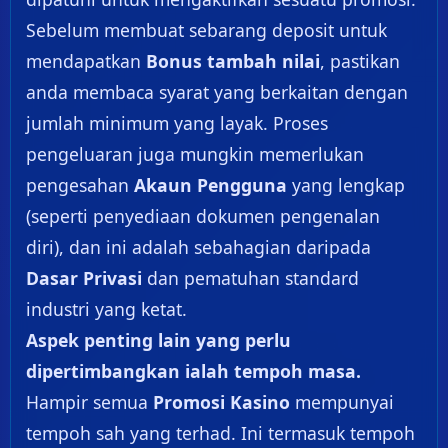
Sebelum membuat sebarang deposit untuk
mendapatkan
Bonus tambah nilai
, pastikan
anda membaca syarat yang berkaitan dengan
jumlah minimum yang layak. Proses
pengeluaran juga mungkin memerlukan
pengesahan
Akaun Pengguna
yang lengkap
(seperti penyediaan dokumen pengenalan
diri), dan ini adalah sebahagian daripada
Dasar Privasi
dan pematuhan standard
industri yang ketat.
Aspek penting lain yang perlu
dipertimbangkan ialah tempoh masa.
Hampir semua
Promosi Kasino
mempunyai
tempoh sah yang terhad. Ini termasuk tempoh