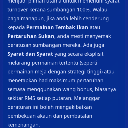
menjadi pilihan utama untuk memenuhi syarat
turnover kerana sumbangan 100%. Walau
bagaimanapun, jika anda lebih cenderung
kepada
Permainan Tembak Ikan
atau
Pertaruhan Sukan
, anda mesti menyemak
peratusan sumbangan mereka. Ada juga
Syarat dan Syarat
yang secara eksplisit
melarang permainan tertentu (seperti
permainan meja dengan strategi tinggi) atau
menetapkan had maksimum pertaruhan
semasa menggunakan wang bonus, biasanya
sekitar RM5 setiap putaran. Melanggar
peraturan ini boleh mengakibatkan
pembekuan akaun dan pembatalan
kemenangan.