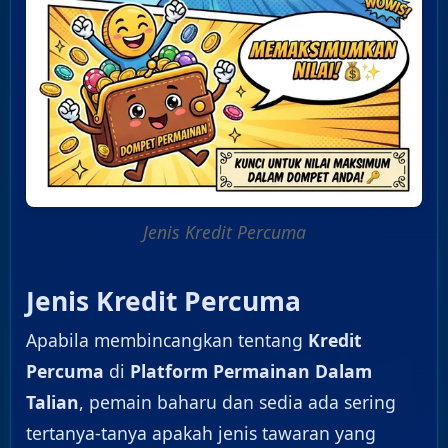
Jenis Kredit Percuma
Jenis Kredit Percuma
Apabila membincangkan tentang
Kredit
Percuma
di
Platform Permainan Dalam
Talian
, pemain baharu dan sedia ada sering
tertanya-tanya apakah jenis tawaran yang