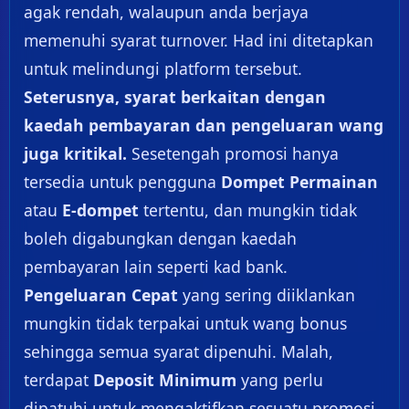
agak rendah, walaupun anda berjaya
memenuhi syarat turnover. Had ini ditetapkan
untuk melindungi platform tersebut.
Seterusnya, syarat berkaitan dengan
kaedah pembayaran dan pengeluaran wang
juga kritikal.
Sesetengah promosi hanya
tersedia untuk pengguna
Dompet Permainan
atau
E-dompet
tertentu, dan mungkin tidak
boleh digabungkan dengan kaedah
pembayaran lain seperti kad bank.
Pengeluaran Cepat
yang sering diiklankan
mungkin tidak terpakai untuk wang bonus
sehingga semua syarat dipenuhi. Malah,
terdapat
Deposit Minimum
yang perlu
dipatuhi untuk mengaktifkan sesuatu promosi.