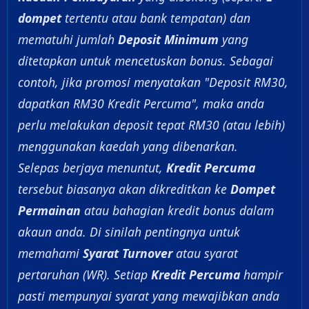
dompet
tertentu atau bank tempatan) dan
mematuhi jumlah
Deposit Minimum
yang
ditetapkan untuk mencetuskan bonus. Sebagai
contoh, jika promosi menyatakan "Deposit RM30,
dapatkan RM30 Kredit Percuma", maka anda
perlu melakukan deposit tepat RM30 (atau lebih)
menggunakan kaedah yang dibenarkan.
Selepas berjaya menuntut,
Kredit Percuma
tersebut biasanya akan dikreditkan ke
Dompet
Permainan
atau bahagian kredit bonus dalam
akaun anda. Di sinilah pentingnya untuk
memahami
Syarat Turnover
atau syarat
pertaruhan (WR). Setiap
Kredit Percuma
hampir
pasti mempunyai syarat yang mewajibkan anda