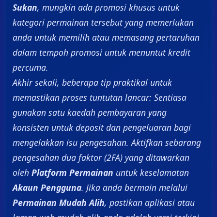
Sukan
, mungkin ada promosi khusus untuk
kategori permainan tersebut yang memerlukan
anda untuk memilih atau memasang pertaruhan
dalam tempoh promosi untuk menuntut kredit
percuma.
Akhir sekali, beberapa tip praktikal untuk
memastikan proses tuntutan lancar: Sentiasa
gunakan satu kaedah pembayaran yang
konsisten untuk deposit dan pengeluaran bagi
mengelakkan isu pengesahan. Aktifkan sebarang
pengesahan dua faktor (2FA) yang ditawarkan
oleh
Platform Permainan
untuk keselamatan
Akaun Pengguna
. Jika anda bermain melalui
Permainan Mudah Alih
, pastikan aplikasi atau