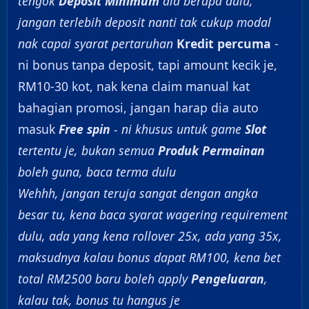
tengok
Deposit Minimum
dia berapa dulu,
jangan terlebih deposit nanti tak cukup modal
nak capai syarat pertaruhan
Kredit percuma
-
ni bonus tanpa deposit, tapi amount kecik je,
RM10-30 kot, nak kena claim manual kat
bahagian promosi, jangan harap dia auto
masuk
Free spin
- ni khusus untuk game
Slot
tertentu je, bukan semua
Produk Permainan
boleh guna, baca terma dulu
Wehhh, jangan teruja sangat dengan angka
besar tu, kena baca syarat wagering requirement
dulu, ada yang kena rollover 25x, ada yang 35x,
maksudnya kalau bonus dapat RM100, kena bet
total RM2500 baru boleh apply
Pengeluaran
,
kalau tak, bonus tu hangus je