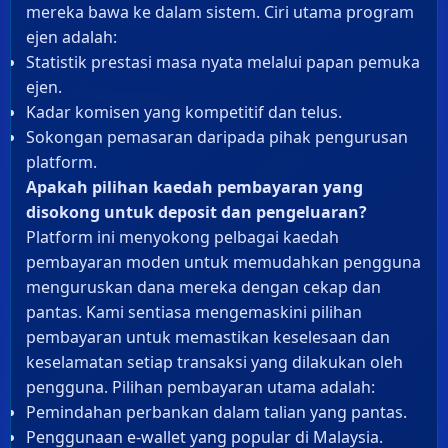
mereka bawa ke dalam sistem. Ciri utama program
ejen adalah:
Statistik prestasi masa nyata melalui papan pemuka
ejen.
Kadar komisen yang kompetitif dan telus.
Sokongan pemasaran daripada pihak pengurusan
platform.
Apakah pilihan kaedah pembayaran yang
disokong untuk deposit dan pengeluaran?
Platform ini menyokong pelbagai kaedah
pembayaran moden untuk memudahkan pengguna
menguruskan dana mereka dengan cekap dan
pantas. Kami sentiasa mengemaskini pilihan
pembayaran untuk memastikan keselesaan dan
keselamatan setiap transaksi yang dilakukan oleh
pengguna. Pilihan pembayaran utama adalah:
Pemindahan perbankan dalam talian yang pantas.
Penggunaan e-wallet yang popular di Malaysia.