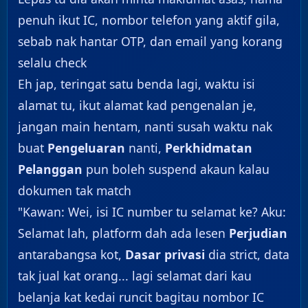
penuh ikut IC, nombor telefon yang aktif gila,
sebab nak hantar OTP, dan email yang korang
selalu check
Eh jap, teringat satu benda lagi, waktu isi
alamat tu, ikut alamat kad pengenalan je,
jangan main hentam, nanti susah waktu nak
buat
Pengeluaran
nanti,
Perkhidmatan
Pelanggan
pun boleh suspend akaun kalau
dokumen tak match
"Kawan: Wei, isi IC number tu selamat ke? Aku:
Selamat lah, platform dah ada lesen
Perjudian
antarabangsa kot,
Dasar privasi
dia strict, data
tak jual kat orang... lagi selamat dari kau
belanja kat kedai runcit bagitau nombor IC