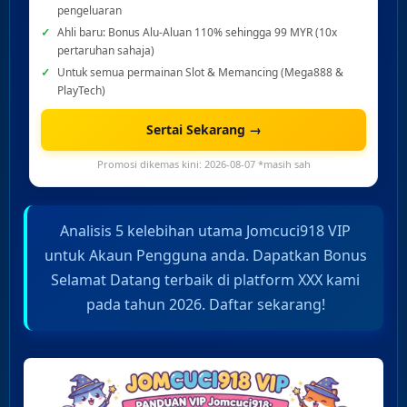
pengeluaran
Ahli baru: Bonus Alu-Aluan 110% sehingga 99 MYR (10x
pertaruhan sahaja)
Untuk semua permainan Slot & Memancing (Mega888 &
PlayTech)
Sertai Sekarang →
Promosi dikemas kini: 2026-08-07 *masih sah
Analisis 5 kelebihan utama Jomcuci918 VIP
untuk Akaun Pengguna anda. Dapatkan Bonus
Selamat Datang terbaik di platform XXX kami
pada tahun 2026. Daftar sekarang!