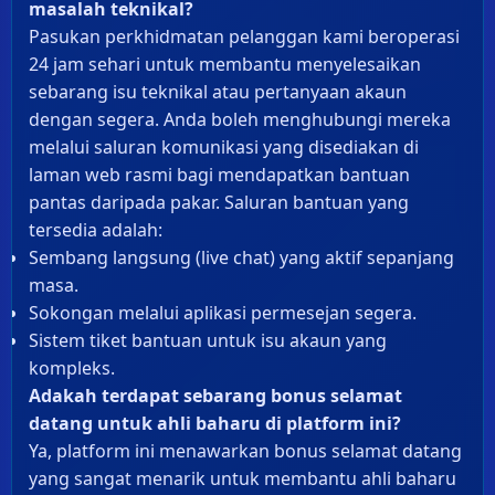
masalah teknikal?
Pasukan perkhidmatan pelanggan kami beroperasi
24 jam sehari untuk membantu menyelesaikan
sebarang isu teknikal atau pertanyaan akaun
dengan segera. Anda boleh menghubungi mereka
melalui saluran komunikasi yang disediakan di
laman web rasmi bagi mendapatkan bantuan
pantas daripada pakar. Saluran bantuan yang
tersedia adalah:
Sembang langsung (live chat) yang aktif sepanjang
masa.
Sokongan melalui aplikasi permesejan segera.
Sistem tiket bantuan untuk isu akaun yang
kompleks.
Adakah terdapat sebarang bonus selamat
datang untuk ahli baharu di platform ini?
Ya, platform ini menawarkan bonus selamat datang
yang sangat menarik untuk membantu ahli baharu