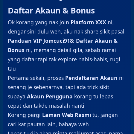
Daftar Akaun & Bonus
Ok korang yang nak join
Platform XXX
ni,
dengar sini dulu weh, aku nak share sikit pasal
Panduan VIP Jomcuci918: Daftar Akaun &
Bonus
ni, memang detail gila, sebab ramai
yang daftar tapi tak explore habis-habis, rugi
tau
Pertama sekali, proses
Pendaftaran Akaun
ni
senang je sebenarnya, tapi ada trick sikit
supaya
Akaun Pengguna
korang tu lepas
cepat dan takde masalah nanti
Korang pergi
Laman Web Rasmi
tu, jangan
cari kat pautan lain, bahaya weh
Lepas tu dia akan minta maklumat asas, nama