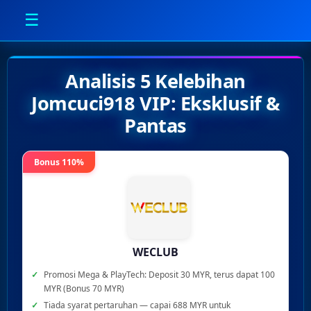
☰
Analisis 5 Kelebihan
Jomcuci918 VIP: Eksklusif &
Pantas
Bonus 110%
WECLUB
Promosi Mega & PlayTech: Deposit 30 MYR, terus dapat 100
MYR (Bonus 70 MYR)
Tiada syarat pertaruhan — capai 688 MYR untuk