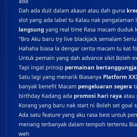
ada
Dah ada duit dalam akaun atau dah guna
kre
slot yang ada label tu Kalau nak pengalaman l
langsung
yang real time Rasa macam duduk k
"Bro Aku baru try live blackjack semalam Serius
Hahaha biasa la dengar cerita macam tu kat 
Untuk pemain yang dah advance sikit Boleh e
Tapi ingat prinsip
permainan bertanggungj
Satu lagi yang menarik Biasanya
Platform XX
banyak benefit Macam
pengeluaran segera
t
birthday Kadang ada
promosi hari raya
atau
Korang yang baru nak start ni Boleh set goal s
Ada satu feature yang aku rasa best untuk pe
menang terbanyak dalam tempoh tertentu Biasa
weh