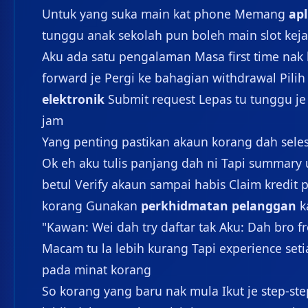
Untuk yang suka main kat phone Memang
apl
tunggu anak sekolah pun boleh main slot keja
Aku ada satu pengalaman Masa first time nak
forward je Pergi ke bahagian withdrawal Pili
elektronik
Submit request Lepas tu tunggu je
jam
Yang penting pastikan akaun korang dah sele
Ok eh aku tulis panjang dah ni Tapi summary
betul Verify akaun sampai habis Claim kredit
korang Gunakan
perkhidmatan pelanggan
k
"Kawan: Wei dah try daftar tak Aku: Dah bro fr
Macam tu la lebih kurang Tapi experience set
pada minat korang
So korang yang baru nak mula Ikut je step-st