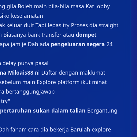
ng gila Boleh main bila-bila masa Kat lobby
isiko keselamatan
ak keluar duit Tapi lepas try Proses dia straight
n Biasanya bank transfer atau
dompet
rapa jam je Dah ada
pengeluaran segera
24
 delay punya pasal
ma Miloais88
ni Daftar dengan maklumat
 sebelum main Explore platform ikut minat
ara bertanggungjawab
try"
pertaruhan sukan dalam talian
Bergantung
 Dah faham cara dia bekerja Barulah explore