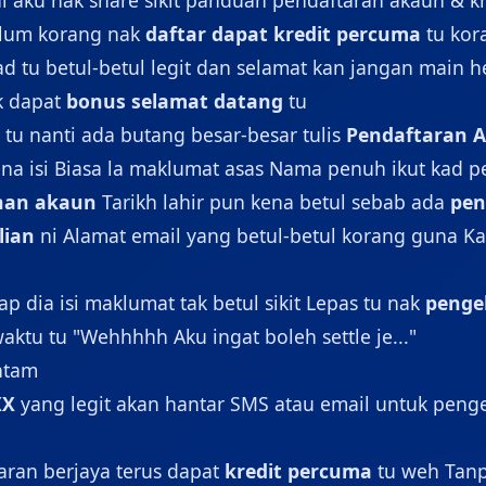
i aku nak share sikit panduan pendaftaran akaun & k
elum korang nak
daftar dapat kredit percuma
tu kor
 tu betul-betul legit dan selamat kan jangan main h
k dapat
bonus selamat datang
tu
b tu nanti ada butang besar-besar tulis
Pendaftaran 
na isi Biasa la maklumat asas Nama penuh ikut kad p
han akaun
Tarikh lahir pun kena betul sebab ada
pen
lian
ni Alamat email yang betul-betul korang guna K
p dia isi maklumat tak betul sikit Lepas tu nak
penge
ktu tu "Wehhhhh Aku ingat boleh settle je..."
ntam
XX
yang legit akan hantar SMS atau email untuk penge
taran berjaya terus dapat
kredit percuma
tu weh Tanp