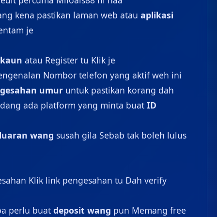
redit percuma Miloais88 ni haa
ang kena pastikan laman web atau
aplikasi
entam je
Akaun
atau Register tu Klik je
engenalan Nombor telefon yang aktif weh ini
gesahan umur
untuk pastikan korang dah
adang ada platform yang minta buat
ID
luaran wang
susah gila Sebab tak boleh lulus
sahan Klik link pengesahan tu Dah verify
a perlu buat
deposit wang
pun Memang free