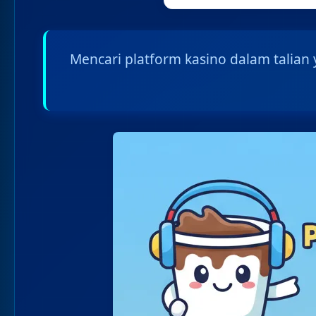
Mencari platform kasino dalam talian 