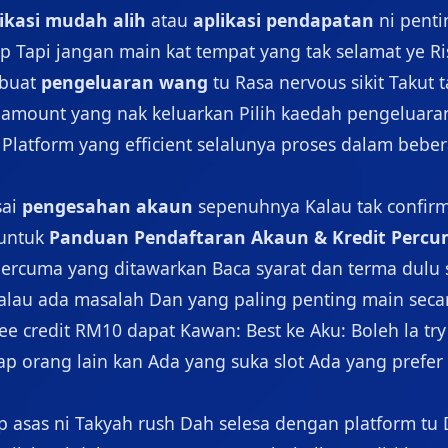
ikasi mudah alih
atau
aplikasi pendapatan
ni penti
p Tapi jangan main kat tempat yang tak selamat ye R
 buat
pengeluaran wang
tu Rasa nervous sikit Takut t
h amount yang nak keluarkan Pilih kaedah pengeluara
 Platform yang efficient selalunya proses dalam bebe
sai
pengesahan akaun
sepenuhnya Kalau tak confirm
 untuk
Panduan Pendaftaran Akaun & Kredit Percu
 percuma yang ditawarkan Baca syarat dan terma dulu
alau ada masalah Dan yang paling penting main sec
ee credit RM10 dapat Kawan: Best ke Aku: Boleh la try 
iap orang lain kan Ada yang suka slot Ada yang prefer
ep asas ni Takyah rush Dah selesa dengan platform tu