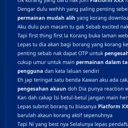
Ok korang yang baru nak join
Platform XXX
n
Dengar dulu wehhh yang paling penting seb
permainan mudah alih
yang korang download
Aku dulu pun macam tu gak Sebab excited na
Tapi first thing first la Korang buka laman we
Lepas tu dia akan bagi borang yang korang ke
penting sebab nak dapat OTP untuk
pengesa
cukup umur untuk main
permainan dalam ta
pengguna
dan kata laluan sendiri
Eh jap teringat satu benda Kawan aku ada caka
pengesahan akaun
doh Dia punya reaction wa
Kan dah cakap Isi betul-betul jangan main he
Lepas submit borang tu biasanya
Platform X
barulah akaun korang aktif sepenuhnya
Tapi Ni yang best nya Selalunya lepas pendaf