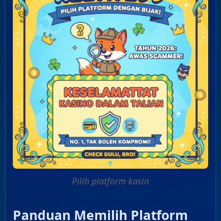
Pilih platform kasin
Panduan Memilih Platform