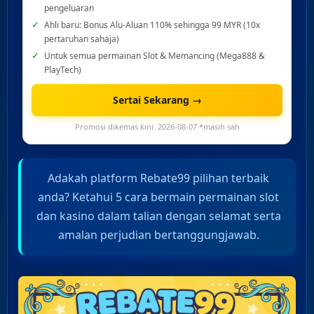
pengeluaran
Ahli baru: Bonus Alu-Aluan 110% sehingga 99 MYR (10x
pertaruhan sahaja)
Untuk semua permainan Slot & Memancing (Mega888 &
PlayTech)
Sertai Sekarang →
Promosi dikemas kini: 2026-08-07 *masih sah
Adakah platform Rebate99 pilihan terbaik
anda? Ketahui 5 cara bermain permainan slot
dan kasino dalam talian dengan selamat serta
amalan perjudian bertanggungjawab.