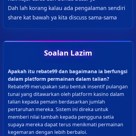
Dah lah korang kalau ada pengalaman sendiri
share kat bawah ya kita discuss sama-sama
Soalan Lazim
Apakah itu rebate99 dan bagaimana ia berfungsi
dalam platform permainan dalam talian?
Rebate99 merupakan satu bentuk insentif pulangan
tunai yang ditawarkan oleh platform kasino dalam
talian kepada pemain berdasarkan jumlah
pertaruhan mereka. Sistem ini direka untuk
memberi nilai tambah kepada pengguna setia
supaya mereka dapat terus menikmati permainan
kegemaran dengan lebih berbaloi.