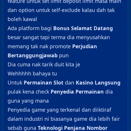
feature untuk set limit deposit limit masa main
dan option untuk self-exclude kalau dah tak
boleh kawal
Ada platform bagi
Bonus Selamat Datang
besar sangat tapi terma dia menyusahkan
memang tak nak promote
Perjudian
Bertanggungjawab
pun
Dia cuma nak tarik duit kita je
Wehhhhh bahaya tu
Untuk
Permainan Slot
dan
Kasino Langsung
pulak kena check
Penyedia Permainan
dia
guna yang mana
Penyedia game yang terkenal dan diiktiraf
dalam industri ni biasanya game dia lebih fair
sebab guna
Teknologi Penjana Nombor