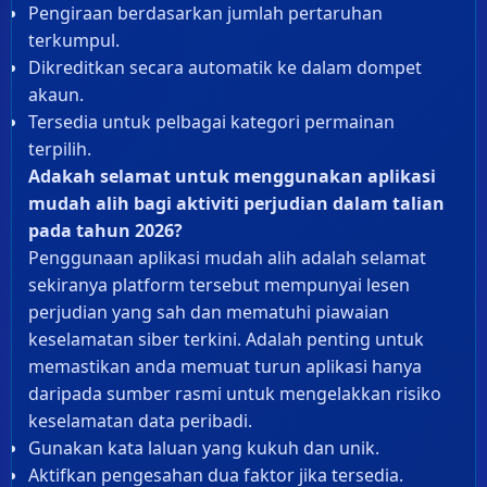
Pengiraan berdasarkan jumlah pertaruhan
terkumpul.
Dikreditkan secara automatik ke dalam dompet
akaun.
Tersedia untuk pelbagai kategori permainan
terpilih.
Adakah selamat untuk menggunakan aplikasi
mudah alih bagi aktiviti perjudian dalam talian
pada tahun 2026?
Penggunaan aplikasi mudah alih adalah selamat
sekiranya platform tersebut mempunyai lesen
perjudian yang sah dan mematuhi piawaian
keselamatan siber terkini. Adalah penting untuk
memastikan anda memuat turun aplikasi hanya
daripada sumber rasmi untuk mengelakkan risiko
keselamatan data peribadi.
Gunakan kata laluan yang kukuh dan unik.
Aktifkan pengesahan dua faktor jika tersedia.