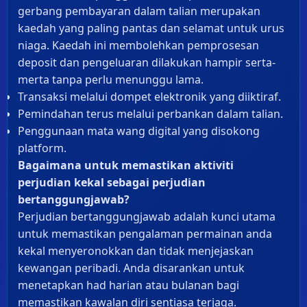
gerbang pembayaran dalam talian merupakan
kaedah yang paling pantas dan selamat untuk urus
niaga. Kaedah ini membolehkan pemprosesan
deposit dan pengeluaran dilakukan hampir serta-
merta tanpa perlu menunggu lama.
Transaksi melalui dompet elektronik yang diiktiraf.
Pemindahan terus melalui perbankan dalam talian.
Penggunaan mata wang digital yang disokong
platform.
Bagaimana untuk memastikan aktiviti
perjudian kekal sebagai perjudian
bertanggungjawab?
Perjudian bertanggungjawab adalah kunci utama
untuk memastikan pengalaman permainan anda
kekal menyeronokkan dan tidak menjejaskan
kewangan peribadi. Anda disarankan untuk
menetapkan had harian atau bulanan bagi
memastikan kawalan diri sentiasa terjaga.