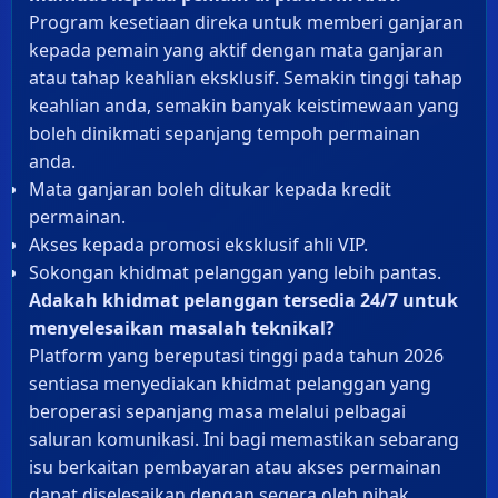
Program kesetiaan direka untuk memberi ganjaran
kepada pemain yang aktif dengan mata ganjaran
atau tahap keahlian eksklusif. Semakin tinggi tahap
keahlian anda, semakin banyak keistimewaan yang
boleh dinikmati sepanjang tempoh permainan
anda.
Mata ganjaran boleh ditukar kepada kredit
permainan.
Akses kepada promosi eksklusif ahli VIP.
Sokongan khidmat pelanggan yang lebih pantas.
Adakah khidmat pelanggan tersedia 24/7 untuk
menyelesaikan masalah teknikal?
Platform yang bereputasi tinggi pada tahun 2026
sentiasa menyediakan khidmat pelanggan yang
beroperasi sepanjang masa melalui pelbagai
saluran komunikasi. Ini bagi memastikan sebarang
isu berkaitan pembayaran atau akses permainan
dapat diselesaikan dengan segera oleh pihak