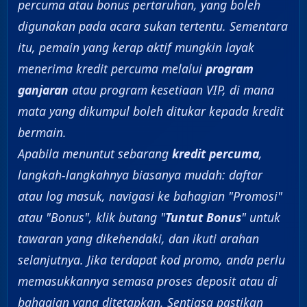
percuma atau bonus pertaruhan, yang boleh
digunakan pada acara sukan tertentu. Sementara
itu, pemain yang kerap aktif mungkin layak
menerima kredit percuma melalui
program
ganjaran
atau program kesetiaan VIP, di mana
mata yang dikumpul boleh ditukar kepada kredit
bermain.
Apabila menuntut sebarang
kredit percuma
,
langkah-langkahnya biasanya mudah: daftar
atau log masuk, navigasi ke bahagian "Promosi"
atau "Bonus", klik butang "
Tuntut Bonus
" untuk
tawaran yang dikehendaki, dan ikuti arahan
selanjutnya. Jika terdapat kod promo, anda perlu
memasukkannya semasa proses deposit atau di
bahagian yang ditetapkan. Sentiasa pastikan