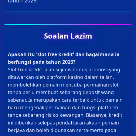
tahun 2026.
Soalan Lazim
Apakah itu 'slot free kredit' dan bagaimana ia
berfungsi pada tahun 2026?
Slot free kredit ialah sejenis bonus promosi yang
ditawarkan oleh platform kasino dalam talian,
membolehkan pemain mencuba permainan slot
tanpa perlu membuat sebarang deposit wang
sebenar. Ia merupakan cara terbaik untuk pemain
baru mengenali permainan dan fungsi platform
tanpa sebarang risiko kewangan. Biasanya, kredit
ini diberikan selepas pendaftaran akaun pemain
berjaya dan boleh digunakan serta-merta pada