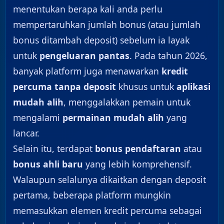
menentukan berapa kali anda perlu
mempertaruhkan jumlah bonus (atau jumlah
bonus ditambah deposit) sebelum ia layak
untuk
pengeluaran pantas
. Pada tahun 2026,
banyak platform juga menawarkan
kredit
percuma tanpa deposit
khusus untuk
aplikasi
mudah alih
, menggalakkan pemain untuk
mengalami
permainan mudah alih
yang
lancar.
Selain itu, terdapat
bonus pendaftaran
atau
bonus ahli baru
yang lebih komprehensif.
Walaupun selalunya dikaitkan dengan deposit
pertama, beberapa platform mungkin
memasukkan elemen kredit percuma sebagai