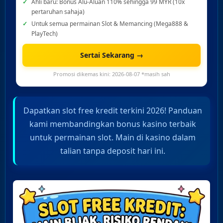
Ahli baru: Bonus Alu-Aluan 110% sehingga 99 MYR (10x
pertaruhan sahaja)
Untuk semua permainan Slot & Memancing (Mega888 &
PlayTech)
Sertai Sekarang →
Promosi dikemas kini: 2026-08-07 *masih sah
Dapatkan slot free kredit terkini 2026! Panduan
kami membandingkan bonus kasino terbaik
untuk permainan slot. Main di kasino dalam
talian tanpa deposit hari ini.