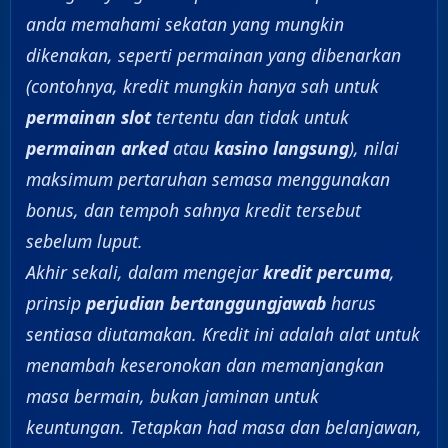
anda memahami sekatan yang mungkin
dikenakan, seperti permainan yang dibenarkan
(contohnya, kredit mungkin hanya sah untuk
permainan slot
tertentu dan tidak untuk
permainan arked
atau
kasino langsung
), nilai
maksimum pertaruhan semasa menggunakan
bonus, dan tempoh sahnya kredit tersebut
sebelum luput.
Akhir sekali, dalam mengejar
kredit percuma
,
prinsip
perjudian bertanggungjawab
harus
sentiasa diutamakan. Kredit ini adalah alat untuk
menambah keseronokan dan memanjangkan
masa bermain, bukan jaminan untuk
keuntungan. Tetapkan had masa dan belanjawan,