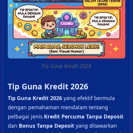
Tip Guna Kredit 2026
Tip Guna Kredit 2026
Tip Guna Kredit 2026
yang efektif bermula
dengan pemahaman mendalam tentang
pelbagai jenis
Kredit Percuma Tanpa Deposit
dan
Bonus Tanpa Deposit
yang ditawarkan