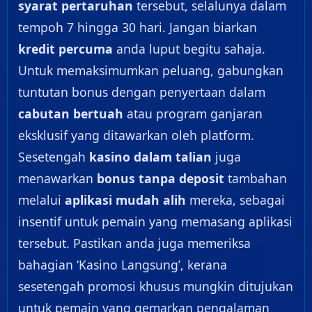
syarat pertaruhan
tersebut, selalunya dalam
tempoh 7 hingga 30 hari. Jangan biarkan
kredit percuma
anda luput begitu sahaja.
Untuk memaksimumkan peluang, gabungkan
tuntutan bonus dengan penyertaan dalam
cabutan bertuah
atau program ganjaran
eksklusif yang ditawarkan oleh platform.
Sesetengah
kasino dalam talian
juga
menawarkan
bonus tanpa deposit
tambahan
melalui
aplikasi mudah alih
mereka, sebagai
insentif untuk pemain yang memasang aplikasi
tersebut. Pastikan anda juga memeriksa
bahagian ‘Kasino Langsung’, kerana
sesetengah promosi khusus mungkin ditujukan
untuk pemain yang gemarkan pengalaman