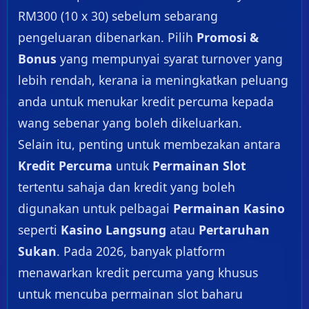
RM300 (10 x 30) sebelum sebarang
pengeluaran dibenarkan. Pilih
Promosi &
Bonus
yang mempunyai syarat turnover yang
lebih rendah, kerana ia meningkatkan peluang
anda untuk menukar kredit percuma kepada
wang sebenar yang boleh dikeluarkan.
Selain itu, penting untuk membezakan antara
Kredit Percuma
untuk
Permainan Slot
tertentu sahaja dan kredit yang boleh
digunakan untuk pelbagai
Permainan Kasino
seperti
Kasino Langsung
atau
Pertaruhan
Sukan
. Pada 2026, banyak platform
menawarkan kredit percuma yang khusus
untuk mencuba permainan slot baharu