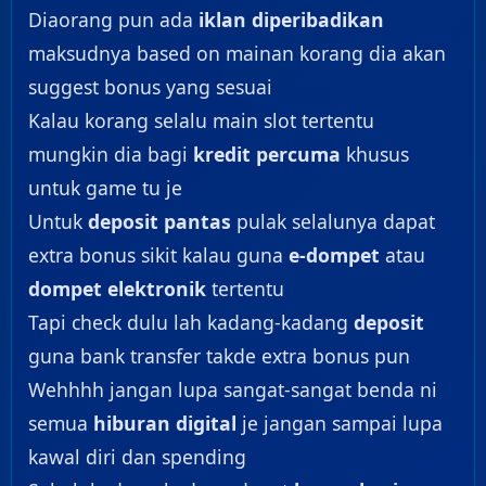
Diaorang pun ada
iklan diperibadikan
maksudnya based on mainan korang dia akan
suggest bonus yang sesuai
Kalau korang selalu main slot tertentu
mungkin dia bagi
kredit percuma
khusus
untuk game tu je
Untuk
deposit pantas
pulak selalunya dapat
extra bonus sikit kalau guna
e-dompet
atau
dompet elektronik
tertentu
Tapi check dulu lah kadang-kadang
deposit
guna bank transfer takde extra bonus pun
Wehhhh jangan lupa sangat-sangat benda ni
semua
hiburan digital
je jangan sampai lupa
kawal diri dan spending