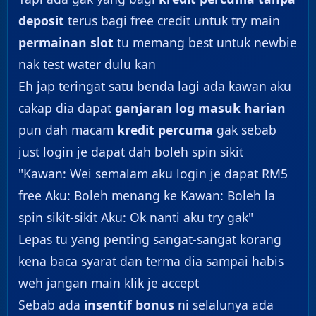
deposit
terus bagi free credit untuk try main
permainan slot
tu memang best untuk newbie
nak test water dulu kan
Eh jap teringat satu benda lagi ada kawan aku
cakap dia dapat
ganjaran log masuk harian
pun dah macam
kredit percuma
gak sebab
just login je dapat dah boleh spin sikit
"Kawan: Wei semalam aku login je dapat RM5
free Aku: Boleh menang ke Kawan: Boleh la
spin sikit-sikit Aku: Ok nanti aku try gak"
Lepas tu yang penting sangat-sangat korang
kena baca syarat dan terma dia sampai habis
weh jangan main klik je accept
Sebab ada
insentif bonus
ni selalunya ada