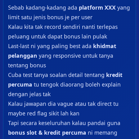
Sebab kadang-kadang ada
platform XXX
yang
limit satu jenis bonus je per user
Kalau kita tak record sendiri nanti terlepas
peluang untuk dapat bonus lain pulak
Last-last ni yang paling best ada
khidmat
pelanggan
yang responsive untuk tanya
tentang bonus
Cuba test tanya soalan detail tentang
kredit
percuma
tu tengok diaorang boleh explain
dengan jelas tak
Kalau jawapan dia vague atau tak direct tu
maybe red flag sikit lah kan
Tapi secara keseluruhan kalau pandai guna
bonus slot & kredit percuma
ni memang