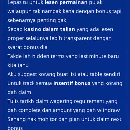
Lepas tu untuk
lesen permainan
pulak
walaupun tak nampak kena dengan bonus tapi
sebenarnya penting gak
Sebab
kasino dalam talian
yang ada lesen
proper selalunya lebih transparent dengan
syarat bonus dia
Takde lah hidden terms yang last minute baru
kita tahu
Aku suggest korang buat list atau table sendiri
untuk track semua
insentif bonus
yang korang
dah claim
Tulis tarikh claim wagering requirement yang
dah complete dan amount yang dah withdraw
Senang nak monitor dan plan untuk claim next
bonus