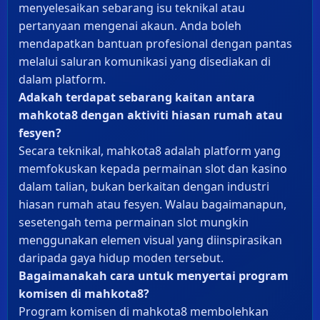
menyelesaikan sebarang isu teknikal atau
pertanyaan mengenai akaun. Anda boleh
mendapatkan bantuan profesional dengan pantas
melalui saluran komunikasi yang disediakan di
dalam platform.
Adakah terdapat sebarang kaitan antara
mahkota8 dengan aktiviti hiasan rumah atau
fesyen?
Secara teknikal, mahkota8 adalah platform yang
memfokuskan kepada permainan slot dan kasino
dalam talian, bukan berkaitan dengan industri
hiasan rumah atau fesyen. Walau bagaimanapun,
sesetengah tema permainan slot mungkin
menggunakan elemen visual yang diinspirasikan
daripada gaya hidup moden tersebut.
Bagaimanakah cara untuk menyertai program
komisen di mahkota8?
Program komisen di mahkota8 membolehkan